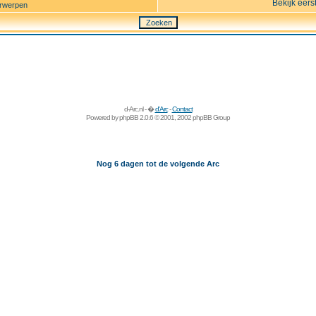
Bekijk eers
rwerpen
d-Arc.nl - �
d'Arc
-
Contact
Powered by
phpBB
2.0.6 © 2001, 2002 phpBB Group
Nog 6 dagen tot de volgende Arc