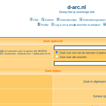
d-arc.nl
Dump hier je onzinnige shit
FAQ
Zoeken
Gebruikerslijst
Gebruikersgroepen
Profiel
Log in om je priv� berichten te bekijken
Zoek opdracht
OR
om woorden aan te geven die MOGEN
Zoek voor
een
van de woorden of gebr
en voorkomen. Gebruik een * (wildcard) om te
Zoek naar
alle
woorden
Zoek Opties
Zoek in afgelope
Sorteer o