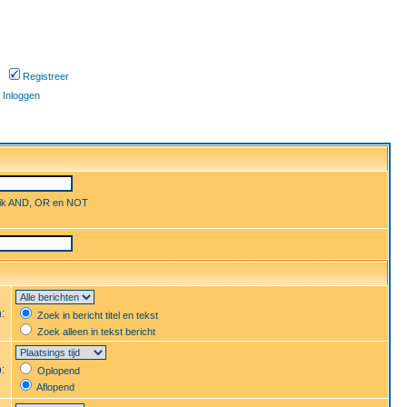
Registreer
Inloggen
uik AND, OR en NOT
n:
Zoek in bericht titel en tekst
Zoek alleen in tekst bericht
p:
Oplopend
Aflopend