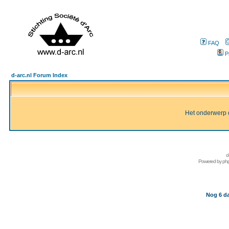
FAQ
P
d-arc.nl Forum Index
Het onderwerp d
d
Powered by
ph
Nog 6 da