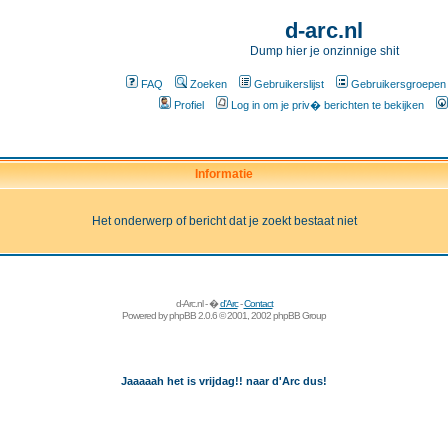
d-arc.nl
Dump hier je onzinnige shit
FAQ
Zoeken
Gebruikerslijst
Gebruikersgroepen
Profiel
Log in om je priv� berichten te bekijken
Informatie
Het onderwerp of bericht dat je zoekt bestaat niet
d-Arc.nl - �
d'Arc
-
Contact
Powered by
phpBB
2.0.6 © 2001, 2002 phpBB Group
Jaaaaah het is vrijdag!! naar d'Arc dus!