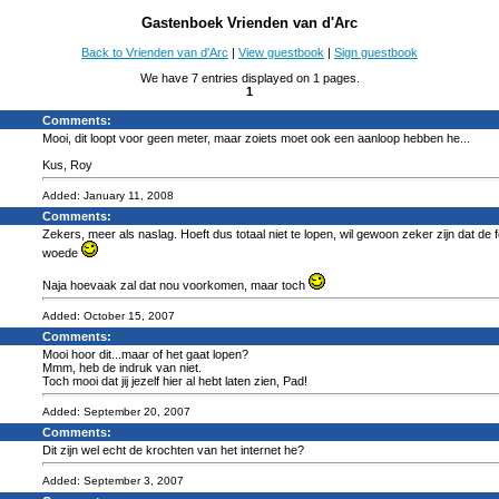
Gastenboek Vrienden van d'Arc
Back to Vrienden van d'Arc
|
View guestbook
|
Sign guestbook
We have 7 entries displayed on 1 pages.
1
Comments:
Mooi, dit loopt voor geen meter, maar zoiets moet ook een aanloop hebben he...
Kus, Roy
Added: January 11, 2008
Comments:
Zekers, meer als naslag. Hoeft dus totaal niet te lopen, wil gewoon zeker zijn dat de
woede
Naja hoevaak zal dat nou voorkomen, maar toch
Added: October 15, 2007
Comments:
Mooi hoor dit...maar of het gaat lopen?
Mmm, heb de indruk van niet.
Toch mooi dat jij jezelf hier al hebt laten zien, Pad!
Added: September 20, 2007
Comments:
Dit zijn wel echt de krochten van het internet he?
Added: September 3, 2007