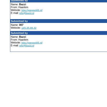
Submitted by
Name:
Bazzi
From: Haarlem
Website:
http://greppel46.nl/
E-mail:
info@bazzi.nl
Submitted by
Name:
007
Website:
145.35.88.32
Submitted by
Name:
Bazzi
From: Haarlem
Website:
http://greppel46.nl/
E-mail:
info@bazzi.nl